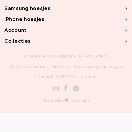
Samsung hoesjes
iPhone hoesjes
Account
Collecties
Algemene voorwaarden
Privacy Policy
Cookie statement
Sitemap
Herroeping aanvragen
Copyright © 2026 Casimoda.nl
Made with
in Holland