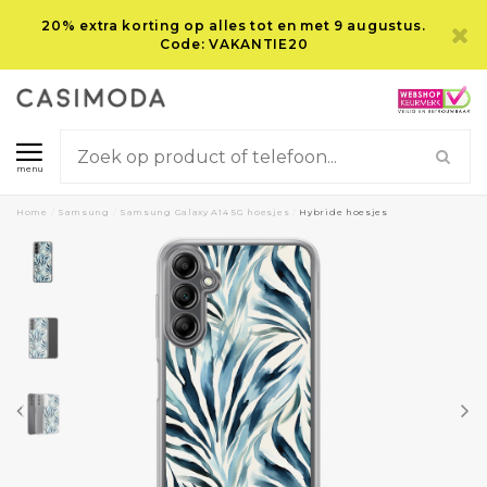
20% extra korting op alles tot en met 9 augustus.
Code: VAKANTIE20
menu
Home
/
Samsung
/
Samsung Galaxy A14 5G hoesjes
/
Hybride hoesjes