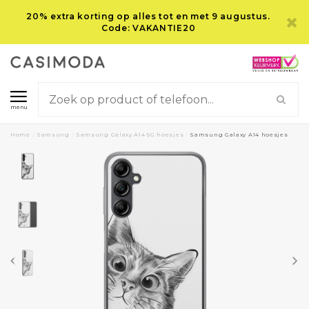
20% extra korting op alles tot en met 9 augustus.
Code: VAKANTIE20
menu
Home
/
Samsung
/
Samsung Galaxy A14 5G hoesjes
/
Samsung Galaxy A14 hoesjes