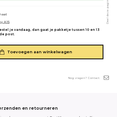
Deel deze pagina
naat
y A15
estel je vandaag, dan gaat je pakketje tussen 10 en 13
de post.
Toevoegen aan winkelwagen
Nog vragen? Contact:
erzenden en retourneren