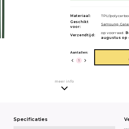
Materiaal:
TPU/polycarbo
Geschikt
Samsung Galax
voor:
op voorraad.
B
Verzendtijd:
augustus op 
Aantallen:
meer info
Specificaties
V