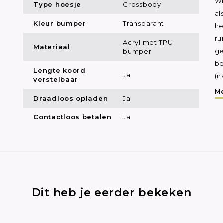
Wi
Type hoesje
Crossbody
al
Kleur bumper
Transparant
he
ru
Acryl met TPU
Materiaal
bumper
ge
be
Lengte koord
Ja
(n
verstelbaar
Me
Draadloos opladen
Ja
Contactloos betalen
Ja
Dit heb je eerder bekeken