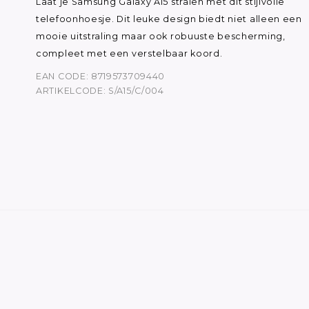
Laat je Samsung Galaxy A15 stralen met dit stijlvolle
telefoonhoesje. Dit leuke design biedt niet alleen een
mooie uitstraling maar ook robuuste bescherming,
compleet met een verstelbaar koord.
EAN CODE: 8719573709440
ARTIKELCODE: S/A15/C/004