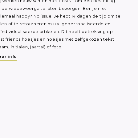
j werken nauw samen met PostNL om een bestelling
s de wiedeweerga te laten bezorgen. Ben je niet
lemaal happy? No issue. Je hebt 14 dagen de tijd om te
ilen of te retourneren m.u.v. gepersonaliseerde en
ïndividualiseerde artikelen. Dit heeft betrekking op
st friends hoesjes en hoesjes met zelfgekozen tekst
aam, initialen, jaartal) of foto.
er info