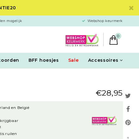
ANTIE20
len mogelijk
Webshop keurmerk
0
koorden
BFF hoesjes
Sale
Accessoires
€28,95
rland en België
rkrijgbaar
!
is ruilen