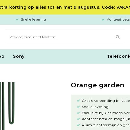
tra korting op alles tot en met 9 augustus. Code: VAK
Snelle levering
Achteraf beta
po
Sony
Telefoon
Orange garden
Gratis verzending in Nede
Snelle levering
Exclusief bij Casimoda ve
Achteraf betalen mogelijk
Ruim zichttermijn en grat