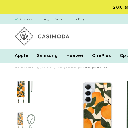
20% ex
Gratis verzending in Nederland en België
Apple
Samsung
Huawei
OnePlus
Op
Home
/
Samsung
/
Samsung Galaxy A15 hoesjes
/
Hoesjes met koord