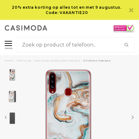
20% extra korting op alles tot en met 9 augustus.
Code: VAKANTIE20
menu
Home
/
Samsung
/
Samsung Galaxy A20s hoesjes
/
Siliconen hoesjes