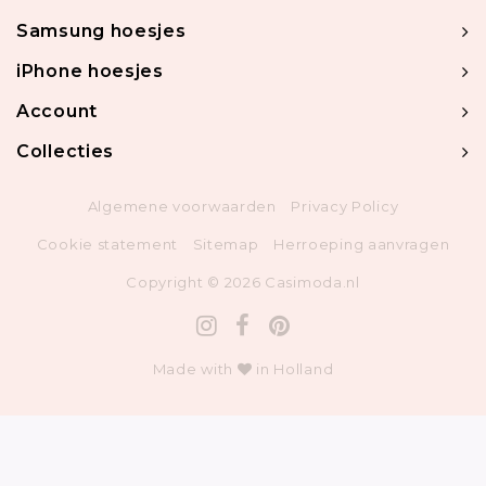
Samsung hoesjes
iPhone hoesjes
Account
Collecties
Algemene voorwaarden
Privacy Policy
Cookie statement
Sitemap
Herroeping aanvragen
Copyright © 2026 Casimoda.nl
Made with
in Holland