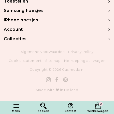
Toestellen
Samsung hoesjes
iPhone hoesjes
Account
Collecties
Algemene voorwaarden
Privacy Policy
Cookie statement
Sitemap
Herroeping aanvragen
Copyright © 2026 Casimoda.nl
Made with
in Holland
0
Menu
Zoeken
Contact
Winkelwagen