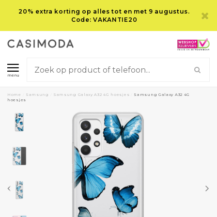
20% extra korting op alles tot en met 9 augustus.
Code: VAKANTIE20
menu
Home
/
Samsung
/
Samsung Galaxy A32 4G hoesjes
/
Samsung Galaxy A32 4G
hoesjes