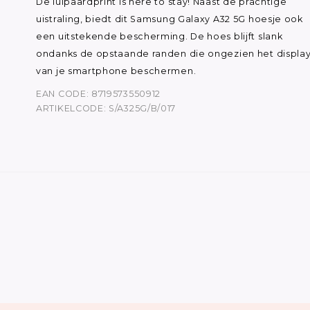
De luipaardprint is here to stay! Naast de prachtige
uistraling, biedt dit Samsung Galaxy A32 5G hoesje ook
een uitstekende bescherming. De hoes blijft slank
ondanks de opstaande randen die ongezien het displa
van je smartphone beschermen.
EAN CODE: 8719573550912
ARTIKELCODE: S/A325G/B/017