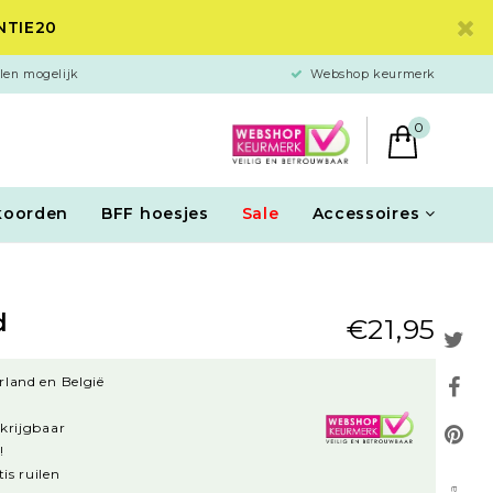
ANTIE20
len mogelijk
Webshop keurmerk
0
koorden
BFF hoesjes
Sale
Accessoires
d
€21,95
rland en België
rkrijgbaar
!
is ruilen