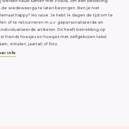
j werken nauw samen met PostNL om een bestelling
s de wiedeweerga te laten bezorgen. Ben je niet
lemaal happy? No issue. Je hebt 14 dagen de tijd om te
ilen of te retourneren m.u.v. gepersonaliseerde en
ïndividualiseerde artikelen. Dit heeft betrekking op
st friends hoesjes en hoesjes met zelfgekozen tekst
aam, initialen, jaartal) of foto.
er info