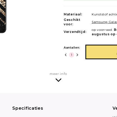
Materiaal:
Kunststof ach
Geschikt
Samsung Gala
voor:
op voorraad.
B
Verzendtijd:
augustus op 
Aantallen:
meer info
Specificaties
V