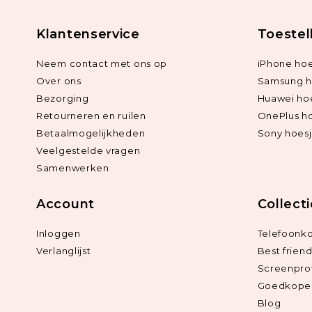
Klantenservice
Toestel
Neem contact met ons op
iPhone hoe
Over ons
Samsung h
Bezorging
Huawei ho
Retourneren en ruilen
OnePlus h
Betaalmogelijkheden
Sony hoes
Veelgestelde vragen
Samenwerken
Account
Collect
Inloggen
Telefoonk
Verlanglijst
Best frien
Screenpro
Goedkope 
Blog