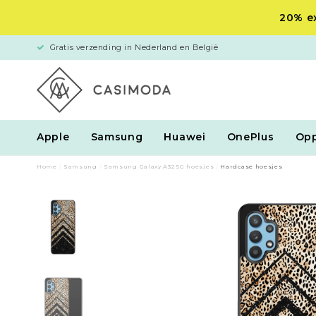
20% ex
Gratis verzending in Nederland en België
Apple
Samsung
Huawei
OnePlus
Op
Home
/
Samsung
/
Samsung Galaxy A32 5G hoesjes
/
Hardcase hoesjes