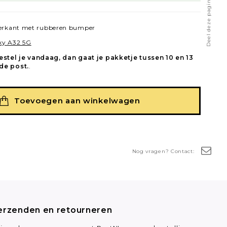
Deel deze pagina
terkant met rubberen bumper
xy A32 5G
estel je vandaag, dan gaat je pakketje tussen 10 en 13
de post.
.
Toevoegen aan winkelwagen
Nog vragen? Contact:
erzenden en retourneren