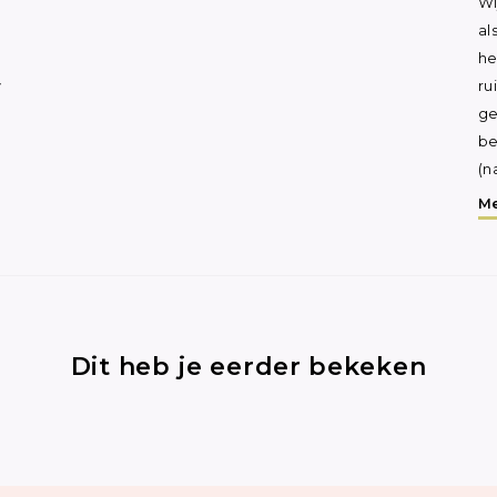
Wi
al
he
y
ru
ge
be
(n
Me
Dit heb je eerder bekeken