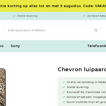
tra korting op alles tot en met 9 augustus. Code: VAK
Snelle levering
Achteraf beta
po
Sony
Telefoon
Chevron luipaar
Gratis verzending in Nede
Snelle levering
Exclusief bij Casimoda ve
Achteraf betalen mogelijk
Ruim zichttermijn en grat