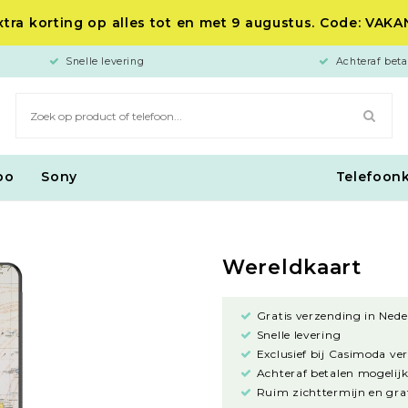
tra korting op alles tot en met 9 augustus. Code: VAK
Snelle levering
Achteraf beta
po
Sony
Telefoon
Wereldkaart
Gratis verzending in Nede
Snelle levering
Exclusief bij Casimoda ve
Achteraf betalen mogelijk
Ruim zichttermijn en grat