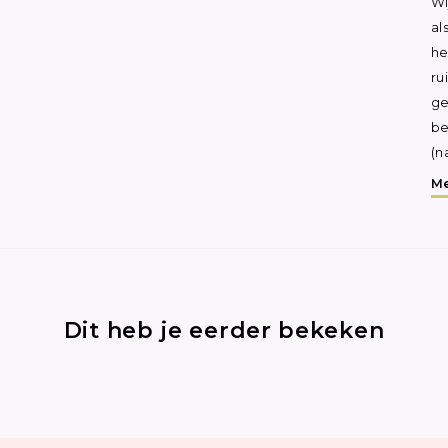
Wi
al
he
ru
ge
be
(n
Me
Dit heb je eerder bekeken