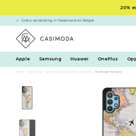
20% ex
Gratis verzending in Nederland en België
Apple
Samsung
Huawei
OnePlus
Op
Home
/
Samsung
/
Samsung Galaxy A32 5G hoesjes
/
Hardcase hoesjes