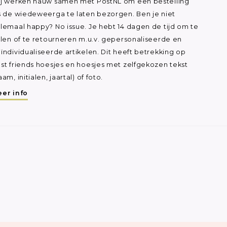
j werken nauw samen met PostNL om een bestelling
s de wiedeweerga te laten bezorgen. Ben je niet
lemaal happy? No issue. Je hebt 14 dagen de tijd om te
ilen of te retourneren m.u.v. gepersonaliseerde en
ïndividualiseerde artikelen. Dit heeft betrekking op
st friends hoesjes en hoesjes met zelfgekozen tekst
aam, initialen, jaartal) of foto.
er info