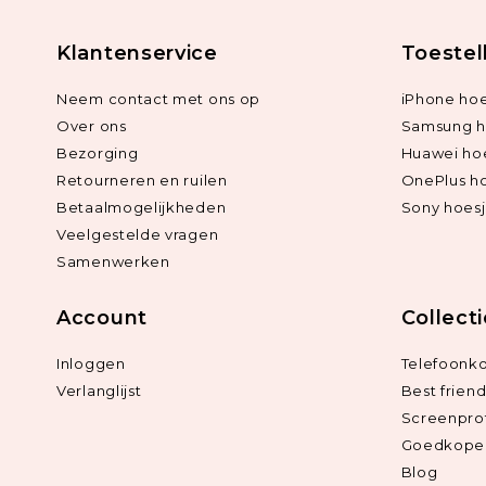
Klantenservice
Toestel
Neem contact met ons op
iPhone hoe
Over ons
Samsung h
Bezorging
Huawei ho
Retourneren en ruilen
OnePlus h
Betaalmogelijkheden
Sony hoes
Veelgestelde vragen
Samenwerken
Account
Collect
Inloggen
Telefoonk
Verlanglijst
Best frien
Screenpro
Goedkope 
Blog