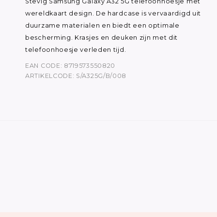
Stevig Samsung Galaxy A32 5G telefoonhoesje met
wereldkaart design. De hardcase is vervaardigd uit
duurzame materialen en biedt een optimale
bescherming. Krasjes en deuken zijn met dit
telefoonhoesje verleden tijd.
EAN CODE: 8719573550820
ARTIKELCODE: S/A325G/B/008