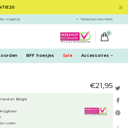
ANTIE20
len mogelijk
Webshop keurmerk
0
koorden
BFF hoesjes
Sale
Accessoires
€21,95
rland en België
rkrijgbaar
!
is ruilen