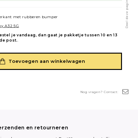
Deel deze pagina
terkant met rubberen bumper
xy A32 5G
estel je vandaag, dan gaat je pakketje tussen 10 en 13
de post.
.
Toevoegen aan winkelwagen
Nog vragen? Contact:
erzenden en retourneren