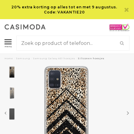
20% extra korting op alles tot en met 9 augustus.
Code: VAKANTIE20
menu
Home
/
Samsung
/
Samsung Galaxy A51 hoesjes
/
Siliconen hoesjes