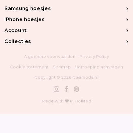
Samsung hoesjes
iPhone hoesjes
Account
Collecties
Algemene voorwaarden
Privacy Policy
Cookie statement
Sitemap
Herroeping aanvragen
Copyright © 2026 Casimoda.nl
Made with
in Holland