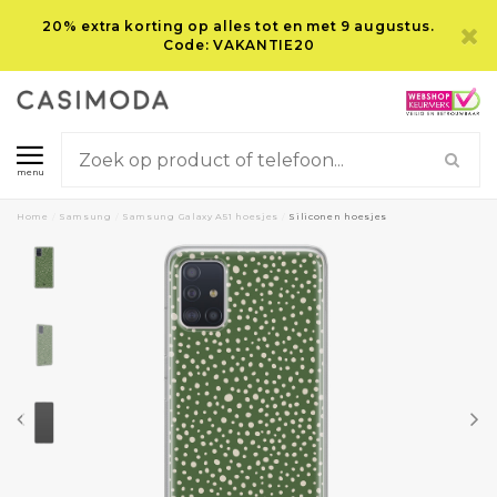
20% extra korting op alles tot en met 9 augustus.
Code: VAKANTIE20
menu
Home
/
Samsung
/
Samsung Galaxy A51 hoesjes
/
Siliconen hoesjes