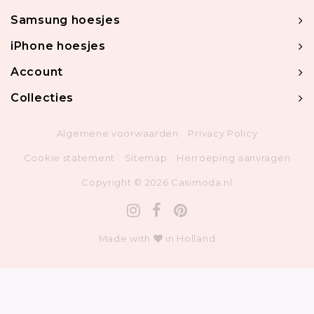
Samsung hoesjes
iPhone hoesjes
Account
Collecties
Algemene voorwaarden
Privacy Policy
Cookie statement
Sitemap
Herroeping aanvragen
Copyright © 2026 Casimoda.nl
Made with
in Holland