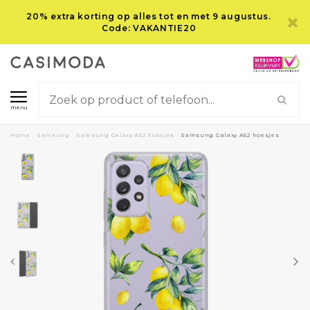
20% extra korting op alles tot en met 9 augustus.
Code: VAKANTIE20
menu
Home
/
Samsung
/
Samsung Galaxy A52 hoesjes
/
Samsung Galaxy A52 hoesjes