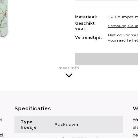
Materiaal:
TPU bumper m
Geschikt
Samsung Gala
voor:
Niet op voorra
Verzendtijd:
voorraad te he
meer info
Specificaties
V
et
Wi
Type
Backcover
hoesje
al
ij
he