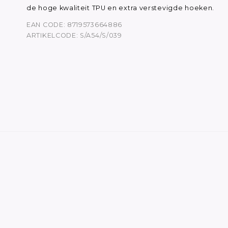
de hoge kwaliteit TPU en extra verstevigde hoeken.
EAN CODE: 8719573664886
ARTIKELCODE: S/A54/S/039