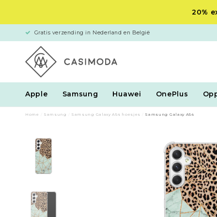
20% ex
Gratis verzending in Nederland en België
Apple
Samsung
Huawei
OnePlus
Op
Home
/
Samsung
/
Samsung Galaxy A54 hoesjes
/
Samsung Galaxy A54