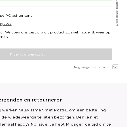
Deel deze pagina
et PC achterkant
xy A54
ad. We doen ons best om dit product zo snel mogelijk weer op
bben.
Tijdelijk uitverkocht
Nog vragen? Contact:
erzenden en retourneren
j werken nauw samen met PostNL om een bestelling
s de wiedeweerga te laten bezorgen. Ben je niet
lemaal happy? No issue. Je hebt 14 dagen de tijd om te