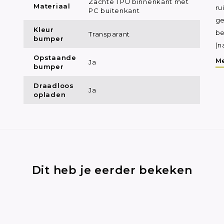
Zachte TPU binnenkant met
Materiaal
ru
PC buitenkant
ge
Kleur
be
Transparant
bumper
(n
Opstaande
Me
Ja
bumper
Draadloos
Ja
opladen
Dit heb je eerder bekeken