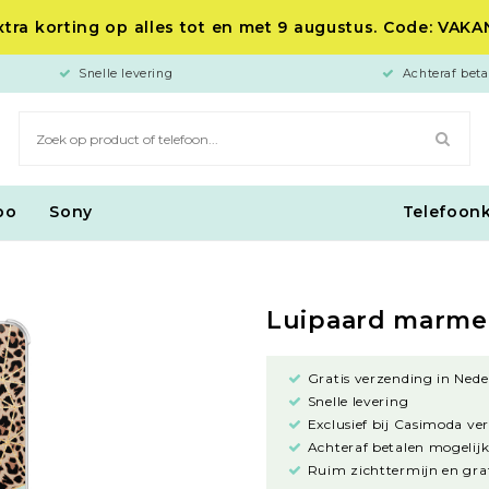
tra korting op alles tot en met 9 augustus. Code: VAK
Snelle levering
Achteraf beta
po
Sony
Telefoon
Luipaard marme
Gratis verzending in Nede
Snelle levering
Exclusief bij Casimoda ve
Achteraf betalen mogelijk
Ruim zichttermijn en grat