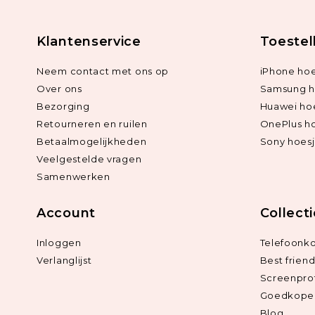
Klantenservice
Toestel
Neem contact met ons op
iPhone hoe
Over ons
Samsung h
Bezorging
Huawei ho
Retourneren en ruilen
OnePlus h
Betaalmogelijkheden
Sony hoes
Veelgestelde vragen
Samenwerken
Account
Collect
Inloggen
Telefoonk
Verlanglijst
Best frien
Screenpro
Goedkope 
Blog