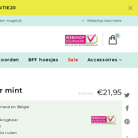
ANTIE20
len mogelijk
Webshop keurmerk
0
koorden
BFF hoesjes
Sale
Accessoires
r mint
€21,95
€24,95
rland en België
rkrijgbaar
!
is ruilen