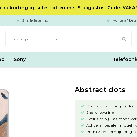
tra korting op alles tot en met 9 augustus. Code: VAK
Snelle levering
Achteraf beta
po
Sony
Telefoon
Abstract dots
Gratis verzending in Nede
Snelle levering
Exclusief bij Casimoda ve
Achteraf betalen mogelijk
Ruim zichttermijn en grat