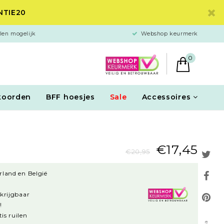
ANTIE20
len mogelijk
Webshop keurmerk
0
koorden
BFF hoesjes
Sale
Accessoires
€17,45
€20,95
rland en België
rkrijgbaar
!
is ruilen