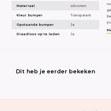
ru
Materiaal
siliconen
ge
Kleur bumper
Transparant
be
(n
Opstaande bumper
Ja
Me
Draadloos op te laden
Ja
Dit heb je eerder bekeken