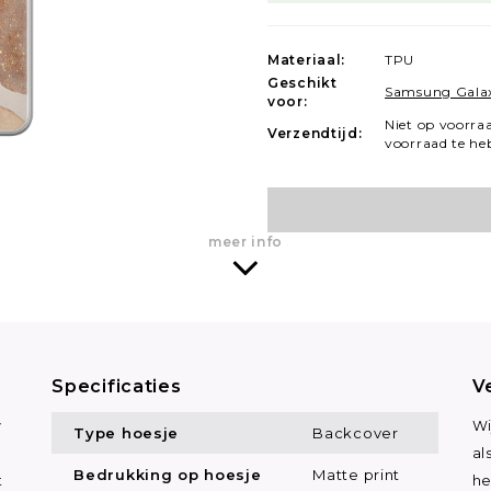
Materiaal:
TPU
Geschikt
Samsung Gala
voor:
Niet op voorra
Verzendtijd:
voorraad te he
meer info
Specificaties
V
y
Wi
Type hoesje
Backcover
al
Bedrukking op hoesje
Matte print
t
he