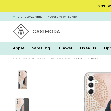
20% ex
Gratis verzending in Nederland en België
Apple
Samsung
Huawei
OnePlus
Op
Home
/
Samsung
/
Samsung Galaxy A54 hoesjes
/
Samsung Galaxy A54