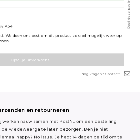
Deel deze pagina
xy A54
ad. We doen ons best om dit product zo snel mogelijk weer op
bben.
Tijdelijk uitverkocht
Nog vragen? Contact:
erzenden en retourneren
j werken nauw samen met PostNL om een bestelling
s de wiedeweerga te laten bezorgen. Ben je niet
lemaal happy? No issue. Je hebt 14 dagen de tijd om te