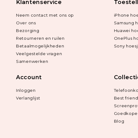
Klantenservice
Toestel
Neem contact met ons op
iPhone hoe
Over ons
Samsung h
Bezorging
Huawei ho
Retourneren en ruilen
OnePlus h
Betaalmogelijkheden
Sony hoes
Veelgestelde vragen
Samenwerken
Account
Collect
Inloggen
Telefoonk
Verlanglijst
Best frien
Screenpro
Goedkope 
Blog