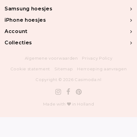
Samsung hoesjes
iPhone hoesjes
Account
Collecties
Algemene voorwaarden
Privacy Policy
Cookie statement
Sitemap
Herroeping aanvragen
Copyright © 2026 Casimoda.nl
Made with
in Holland