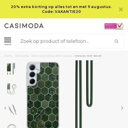
20% extra korting op alles tot en met 9 augustus.
Code: VAKANTIE20
menu
Home
/
Samsung
/
Samsung Galaxy A55 hoesjes
/
Hoesjes met koord