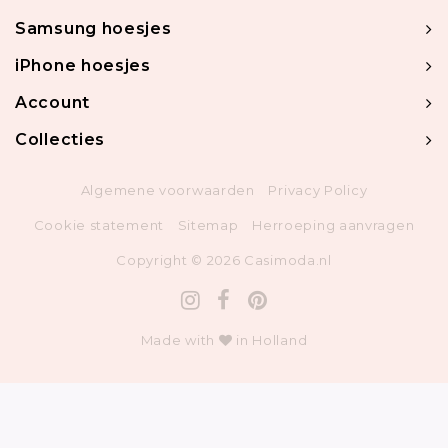
Samsung hoesjes
iPhone hoesjes
Account
Collecties
Algemene voorwaarden
Privacy Policy
Cookie statement
Sitemap
Herroeping aanvragen
Copyright © 2026 Casimoda.nl
Made with
in Holland