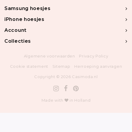
Samsung hoesjes
iPhone hoesjes
Account
Collecties
Algemene voorwaarden
Privacy Policy
Cookie statement
Sitemap
Herroeping aanvragen
Copyright © 2026 Casimoda.nl
Made with
in Holland