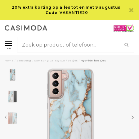
20% extra korting op alles tot en met 9 augustus.
Code: VAKANTIE20
menu
Home
/
Samsung
/
Samsung Galaxy S21 hoesjes
/
Hybride hoesjes