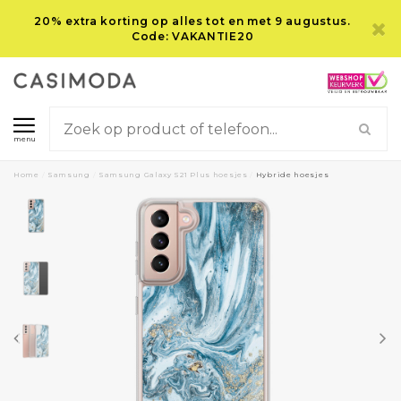
20% extra korting op alles tot en met 9 augustus.
Code: VAKANTIE20
menu
Home
/
Samsung
/
Samsung Galaxy S21 Plus hoesjes
/
Hybride hoesjes