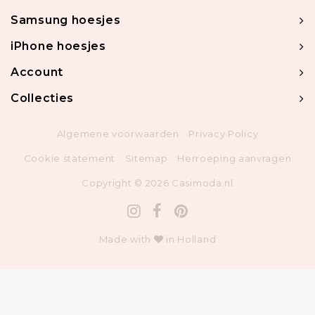
Samsung hoesjes
iPhone hoesjes
Account
Collecties
Algemene voorwaarden
Privacy Policy
Cookie statement
Sitemap
Herroeping aanvragen
Copyright © 2026 Casimoda.nl
Made with
in Holland