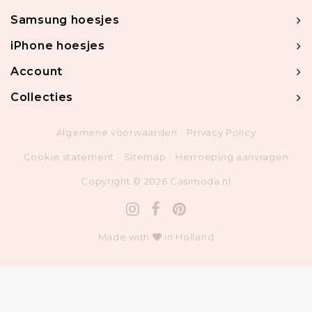
Samsung hoesjes
iPhone hoesjes
Account
Collecties
Algemene voorwaarden
Privacy Policy
Cookie statement
Sitemap
Herroeping aanvragen
Copyright © 2026 Casimoda.nl
Made with
in Holland