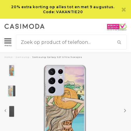
20% extra korting op alles tot en met 9 augustus.
Code: VAKANTIE20
menu
Home
/
Samsung
/
Samsung Galaxy S21 Ultra hoesjes