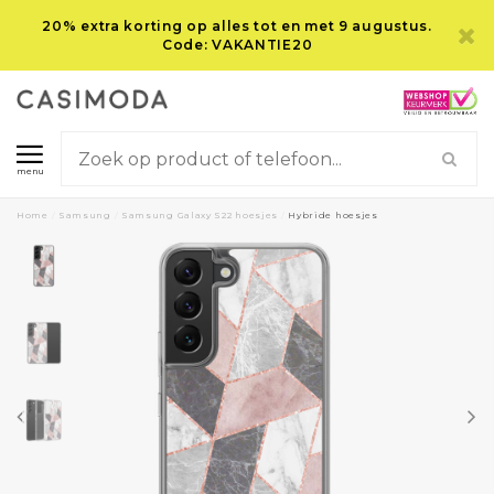
20% extra korting op alles tot en met 9 augustus.
Code: VAKANTIE20
menu
Home
/
Samsung
/
Samsung Galaxy S22 hoesjes
/
Hybride hoesjes