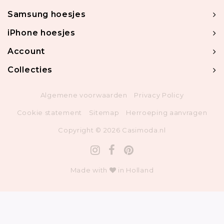
Samsung hoesjes
iPhone hoesjes
Account
Collecties
Algemene voorwaarden
Privacy Policy
Cookie statement
Sitemap
Herroeping aanvragen
Copyright © 2026 Casimoda.nl
Made with
in Holland