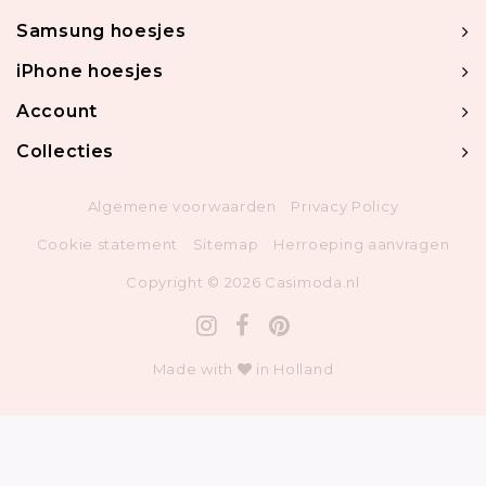
Samsung hoesjes
iPhone hoesjes
Account
Collecties
Algemene voorwaarden
Privacy Policy
Cookie statement
Sitemap
Herroeping aanvragen
Copyright © 2026 Casimoda.nl
Made with
in Holland