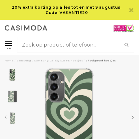
20% extra korting op alles tot en met 9 augustus.
Code: VAKANTIE20
menu
Home
/
Samsung
/
Samsung Galaxy S23 FE hoesjes
/
Shockproof hoesjes