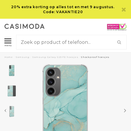
20% extra korting op alles tot en met 9 augustus.
Code: VAKANTIE20
menu
Home
/
Samsung
/
Samsung Galaxy S23 FE hoesjes
/
Shockproof hoesjes