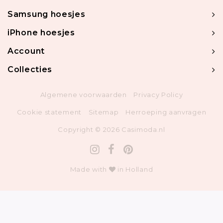
Samsung hoesjes
iPhone hoesjes
Account
Collecties
Algemene voorwaarden
Privacy Policy
Cookie statement
Sitemap
Herroeping aanvragen
Copyright © 2026 Casimoda.nl
Made with
in Holland