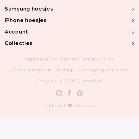
Samsung hoesjes
iPhone hoesjes
Account
Collecties
Algemene voorwaarden
Privacy Policy
Cookie statement
Sitemap
Herroeping aanvragen
Copyright © 2026 Casimoda.nl
Made with
in Holland