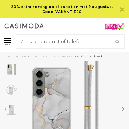
20% extra korting op alles tot en met 9 augustus.
Code: VAKANTIE20
menu
Home
/
Samsung
/
Samsung Galaxy S23 hoesjes
/
Hoesjes met koord