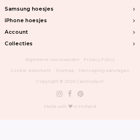
Samsung hoesjes
iPhone hoesjes
Account
Collecties
Algemene voorwaarden
Privacy Policy
Cookie statement
Sitemap
Herroeping aanvragen
Copyright © 2026 Casimoda.nl
Made with
in Holland