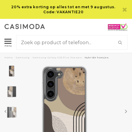
20% extra korting op alles tot en met 9 augustus.
Code: VAKANTIE20
menu
Home
/
Samsung
/
Samsung Galaxy S23 Plus hoesjes
/
Hybride hoesjes