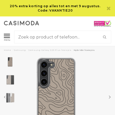
20% extra korting op alles tot en met 9 augustus.
Code: VAKANTIE20
menu
Home
/
Samsung
/
Samsung Galaxy S23 Plus hoesjes
/
Hybride hoesjes