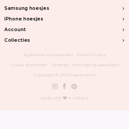
Samsung hoesjes
iPhone hoesjes
Account
Collecties
Algemene voorwaarden
Privacy Policy
Cookie statement
Sitemap
Herroeping aanvragen
Copyright © 2026 Casimoda.nl
Made with
in Holland