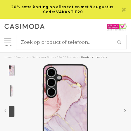
20% extra korting op alles tot en met 9 augustus.
Code: VAKANTIE20
menu
Home
/
Samsung
/
Samsung Galaxy S24 FE hoesjes
/
Hardcase hoesjes