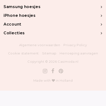
Samsung hoesjes
iPhone hoesjes
Account
Collecties
Algemene voorwaarden
Privacy Policy
Cookie statement
Sitemap
Herroeping aanvragen
Copyright © 2026 Casimoda.nl
Made with
in Holland