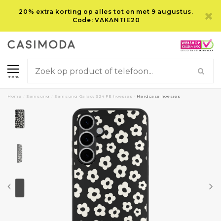
20% extra korting op alles tot en met 9 augustus.
Code: VAKANTIE20
menu
Home
/
Samsung
/
Samsung Galaxy S24 FE hoesjes
/
Hardcase hoesjes