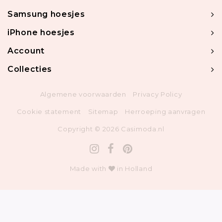
Samsung hoesjes
iPhone hoesjes
Account
Collecties
Algemene voorwaarden
Privacy Policy
Cookie statement
Sitemap
Herroeping aanvragen
Copyright © 2026 Casimoda.nl
Made with
in Holland