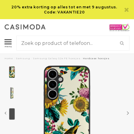
20% extra korting op alles tot en met 9 augustus.
Code: VAKANTIE20
menu
Home
/
Samsung
/
Samsung Galaxy S24 FE hoesjes
/
Hardcase hoesjes