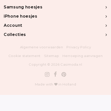
Samsung hoesjes
iPhone hoesjes
Account
Collecties
Algemene voorwaarden
Privacy Policy
Cookie statement
Sitemap
Herroeping aanvragen
Copyright © 2026 Casimoda.nl
Made with
in Holland