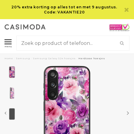
20% extra korting op alles tot en met 9 augustus.
Code: VAKANTIE20
menu
Home
/
Samsung
/
Samsung Galaxy S24 hoesjes
/
Hardcase hoesjes