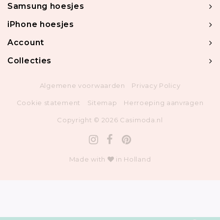
Samsung hoesjes
iPhone hoesjes
Account
Collecties
Algemene voorwaarden
Privacy Policy
Cookie statement
Sitemap
Herroeping aanvragen
Copyright © 2026 Casimoda.nl
Made with
in Holland