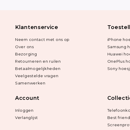
Klantenservice
Toestel
Neem contact met ons op
iPhone hoe
Over ons
Samsung h
Bezorging
Huawei ho
Retourneren en ruilen
OnePlus h
Betaalmogelijkheden
Sony hoes
Veelgestelde vragen
Samenwerken
Account
Collect
Inloggen
Telefoonk
Verlanglijst
Best frien
Screenpro