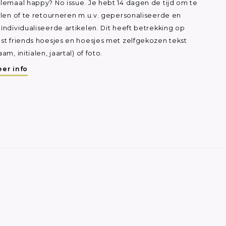
lemaal happy? No issue. Je hebt 14 dagen de tijd om te
ilen of te retourneren m.u.v. gepersonaliseerde en
ïndividualiseerde artikelen. Dit heeft betrekking op
st friends hoesjes en hoesjes met zelfgekozen tekst
aam, initialen, jaartal) of foto.
er info