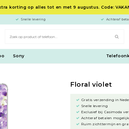
tra korting op alles tot en met 9 augustus. Code: VAK
Snelle levering
Achteraf beta
po
Sony
Telefoon
Floral violet
Gratis verzending in Nede
Snelle levering
Exclusief bij Casimoda ve
Achteraf betalen mogelijk
Ruim zichttermijn en grat