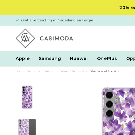
20% ex
Gratis verzending in Nederland en België
Apple
Samsung
Huawei
OnePlus
Op
Home
/
Samsung
/
Samsung Galaxy S24 hoesjes
/
Shockproof hoesjes