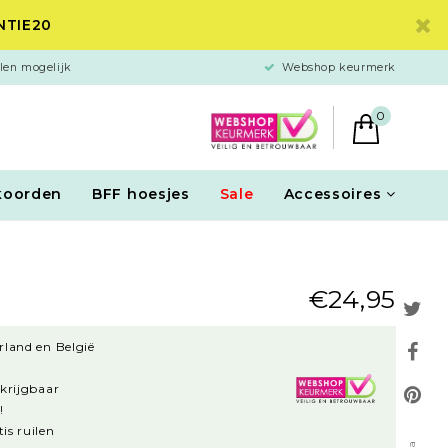
ANTIE20
len mogelijk
Webshop keurmerk
0
koorden
BFF hoesjes
Sale
Accessoires
€24,95
rland en België
rkrijgbaar
!
is ruilen