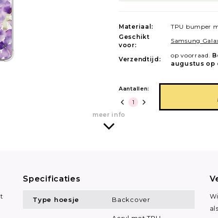
Materiaal:
TPU bumper m
Geschikt
Samsung Gala
voor:
op voorraad.
B
Verzendtijd:
augustus op 
Aantallen:
meer info
Specificaties
V
t
Wi
Type hoesje
Backcover
al
Acryl met TPU