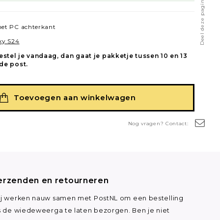
Deel deze pagina
et PC achterkant
xy S24
estel je vandaag, dan gaat je pakketje tussen 10 en 13
de post.
Toevoegen aan winkelwagen
Nog vragen? Contact:
erzenden en retourneren
j werken nauw samen met PostNL om een bestelling
s de wiedeweerga te laten bezorgen. Ben je niet