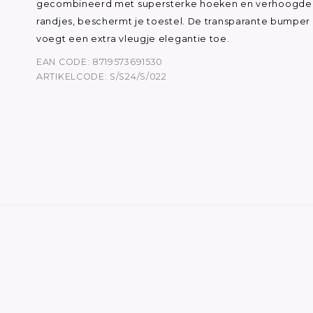
gecombineerd met supersterke hoeken en verhoogde
randjes, beschermt je toestel. De transparante bumper
voegt een extra vleugje elegantie toe.
EAN CODE: 8719573691530
ARTIKELCODE: S/S24/S/022