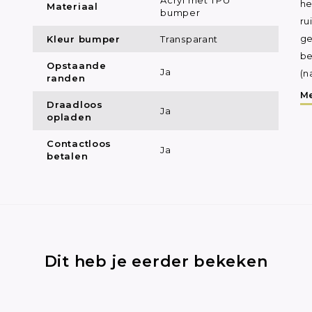
he
Materiaal
bumper
ru
Kleur bumper
Transparant
ge
be
Opstaande
Ja
(n
randen
Me
Draadloos
Ja
opladen
Contactloos
Ja
betalen
Dit heb je eerder bekeken