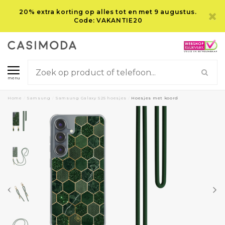
20% extra korting op alles tot en met 9 augustus.
Code: VAKANTIE20
menu
Home
/
Samsung
/
Samsung Galaxy S25 hoesjes
/
Hoesjes met koord