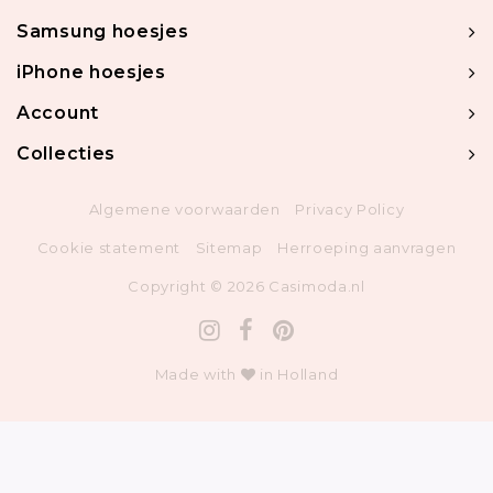
Samsung hoesjes
iPhone hoesjes
Account
Collecties
Algemene voorwaarden
Privacy Policy
Cookie statement
Sitemap
Herroeping aanvragen
Copyright © 2026 Casimoda.nl
Made with
in Holland