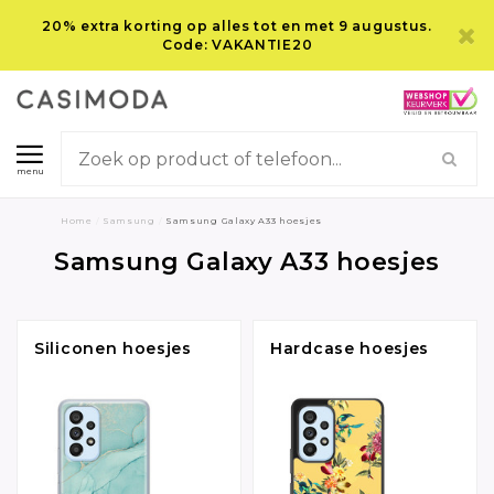
20% extra korting op alles tot en met 9 augustus.
Code: VAKANTIE20
menu
Home
/
Samsung
/
Samsung Galaxy A33 hoesjes
Samsung Galaxy A33 hoesjes
Siliconen hoesjes
Hardcase hoesjes