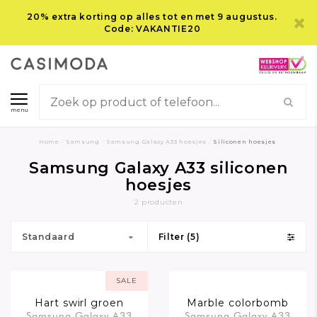
20% extra korting op alles tot en met 9 augustus.
Code: VAKANTIE20
menu
Home
/
Samsung
/
Samsung Galaxy A33 hoesjes
/
Siliconen hoesjes
Samsung Galaxy A33 siliconen
hoesjes
2 producten
Standaard
Filter (5)
SALE
Hart swirl groen
Marble colorbomb
Samsung Galaxy A33
Samsung Galaxy A33