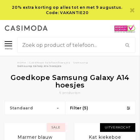
20% extra korting op alles tot en met 9 augustus.
Code: VAKANTIE20
menu
Home
/
Goedkope telefoonhoesjes
/
Samsung
/
Samsung Galaxy A14 hoesjes
Goedkope Samsung Galaxy A14
hoesjes
6 producten
Standaard
Filter (5)
SALE
UITVERKOCHT
Marmer blauw
Kat kiekeboe