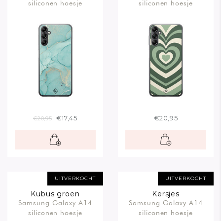
siliconen hoesje
siliconen hoesje
€17,45
€20,95
€20,95
UITVERKOCHT
UITVERKOCHT
Kubus groen
Kersjes
Samsung Galaxy A14
Samsung Galaxy A14
siliconen hoesje
siliconen hoesje