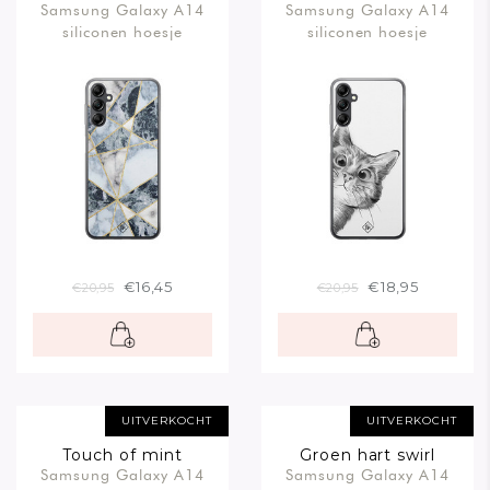
Samsung Galaxy A14
Samsung Galaxy A14
siliconen hoesje
siliconen hoesje
€16,45
€18,95
€20,95
€20,95
UITVERKOCHT
UITVERKOCHT
Touch of mint
Groen hart swirl
Samsung Galaxy A14
Samsung Galaxy A14