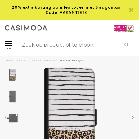
20% extra korting op alles tot en met 9 augustus.
Code: VAKANTIE20
menu
Home
/
Apple
/
iPhone 11 hoesjes
/
Flipcase hoesjes