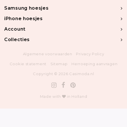
Samsung hoesjes
iPhone hoesjes
Account
Collecties
Algemene voorwaarden
Privacy Policy
Cookie statement
Sitemap
Herroeping aanvragen
Copyright © 2026 Casimoda.nl
Made with
in Holland