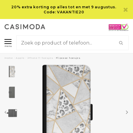
20% extra korting op alles tot en met 9 augustus.
Code: VAKANTIE20
menu
Home
/
Apple
/
iPhone 11 hoesjes
/
Flipcase hoesjes