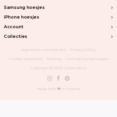
Samsung hoesjes
iPhone hoesjes
Account
Collecties
Algemene voorwaarden
Privacy Policy
Cookie statement
Sitemap
Herroeping aanvragen
Copyright © 2026 Casimoda.nl
Made with
in Holland