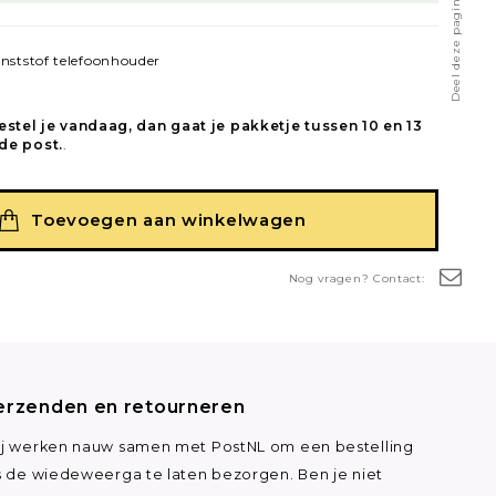
Deel deze pagina
nststof telefoonhouder
estel je vandaag, dan gaat je pakketje tussen 10 en 13
de post.
.
Toevoegen aan winkelwagen
Nog vragen? Contact:
erzenden en retourneren
j werken nauw samen met PostNL om een bestelling
s de wiedeweerga te laten bezorgen. Ben je niet