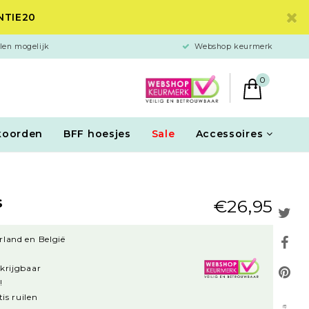
ANTIE20
len mogelijk
Webshop keurmerk
0
koorden
BFF hoesjes
Sale
Accessoires
s
€26,95
rland en België
rkrijgbaar
!
is ruilen