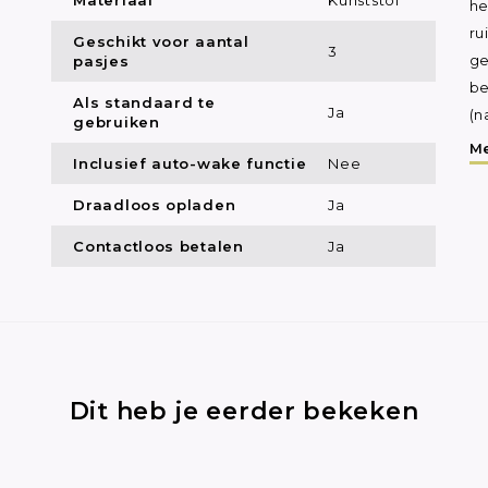
he
ru
Geschikt voor aantal
3
pasjes
ge
be
Als standaard te
Ja
(n
gebruiken
Me
Inclusief auto-wake functie
Nee
Draadloos opladen
Ja
Contactloos betalen
Ja
Dit heb je eerder bekeken