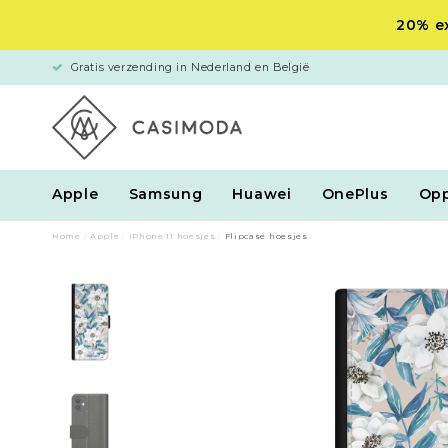
20% ex
Gratis verzending in Nederland en België
Apple
Samsung
Huawei
OnePlus
Op
Home
/
Apple
/
iPhone 11 hoesjes
/
Flipcase hoesjes