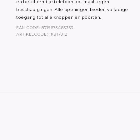
en beschermt je telefoon optimaal tegen
beschadigingen. Alle openingen bieden volledige
toegang tot alle knoppen en poorten.
EAN CODE: 8719573483333
ARTIKELCODE: 11/BT/012