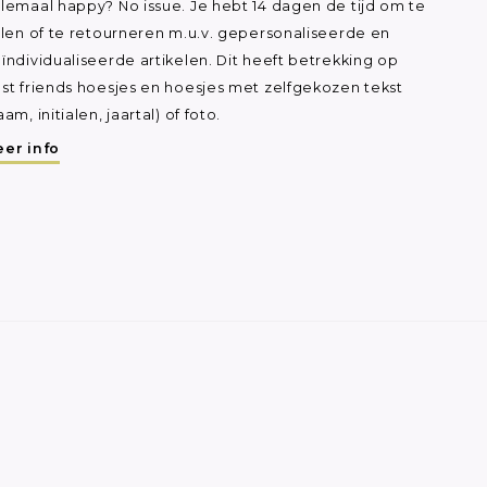
lemaal happy? No issue. Je hebt 14 dagen de tijd om te
ilen of te retourneren m.u.v. gepersonaliseerde en
ïndividualiseerde artikelen. Dit heeft betrekking op
st friends hoesjes en hoesjes met zelfgekozen tekst
aam, initialen, jaartal) of foto.
er info