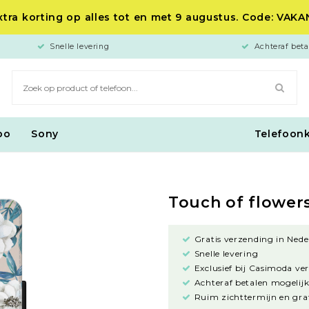
tra korting op alles tot en met 9 augustus. Code: VAK
Snelle levering
Achteraf beta
po
Sony
Telefoon
Touch of flower
Gratis verzending in Nede
Snelle levering
Exclusief bij Casimoda ve
Achteraf betalen mogelijk
Ruim zichttermijn en grat