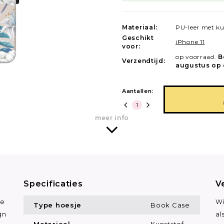
Materiaal:
PU-leer met ku
Geschikt
iPhone 11
voor:
op voorraad.
B
Verzendtijd:
augustus op 
Aantallen:
meer info
Specificaties
V
se
Wi
Type hoesje
Book Case
gn
al
Materiaal
Kunststof