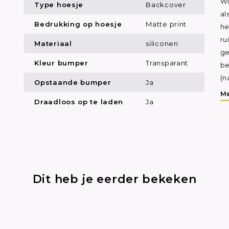
Wi
Type hoesje
Backcover
al
Bedrukking op hoesje
Matte print
he
ru
Materiaal
siliconen
ge
Kleur bumper
Transparant
be
(n
Opstaande bumper
Ja
Me
Draadloos op te laden
Ja
Dit heb je eerder bekeken