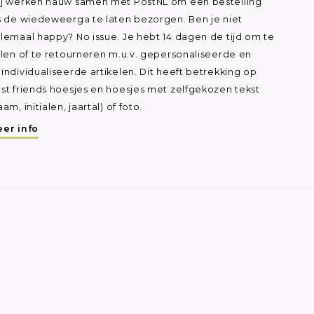
j werken nauw samen met PostNL om een bestelling
s de wiedeweerga te laten bezorgen. Ben je niet
lemaal happy? No issue. Je hebt 14 dagen de tijd om te
ilen of te retourneren m.u.v. gepersonaliseerde en
ïndividualiseerde artikelen. Dit heeft betrekking op
st friends hoesjes en hoesjes met zelfgekozen tekst
aam, initialen, jaartal) of foto.
er info