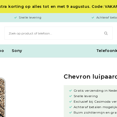
tra korting op alles tot en met 9 augustus. Code: VAK
Snelle levering
Achteraf beta
po
Sony
Telefoon
Chevron luipaar
Gratis verzending in Nede
Snelle levering
Exclusief bij Casimoda ve
Achteraf betalen mogelijk
Ruim zichttermijn en grat