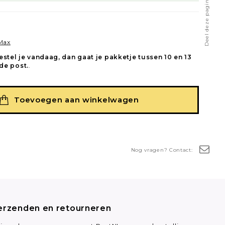
Deel deze pagina
 Max
estel je vandaag, dan gaat je pakketje tussen 10 en 13
de post.
.
Toevoegen aan winkelwagen
Nog vragen? Contact:
erzenden en retourneren