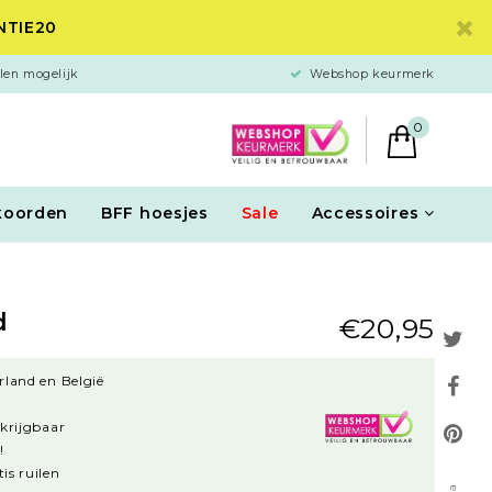
ANTIE20
len mogelijk
Webshop keurmerk
0
koorden
BFF hoesjes
Sale
Accessoires
d
€20,95
rland en België
rkrijgbaar
!
is ruilen