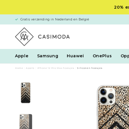
20% ex
Gratis verzending in Nederland en België
Apple
Samsung
Huawei
OnePlus
Op
Home
/
Apple
/
iPhone 12 Pro Max hoesjes
/
Siliconen hoesjes