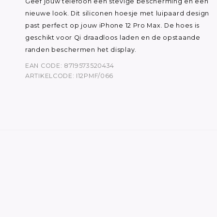
Geef jouw telefoon een stevige bescherming en een
nieuwe look. Dit siliconen hoesje met luipaard design
past perfect op jouw iPhone 12 Pro Max. De hoes is
geschikt voor Qi draadloos laden en de opstaande
randen beschermen het display.
EAN CODE: 8719573520434
ARTIKELCODE: I12PMF/066