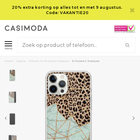
20% extra korting op alles tot en met 9 augustus.
Code: VAKANTIE20
menu
Home
/
Apple
/
iPhone 12 Pro Max hoesjes
/
Siliconen hoesjes