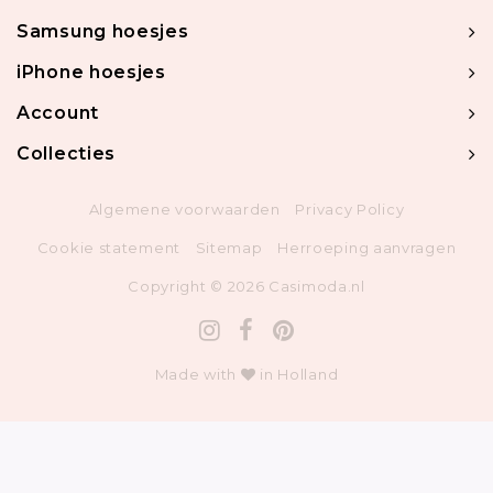
Samsung hoesjes
iPhone hoesjes
Account
Collecties
Algemene voorwaarden
Privacy Policy
Cookie statement
Sitemap
Herroeping aanvragen
Copyright © 2026 Casimoda.nl
Made with
in Holland