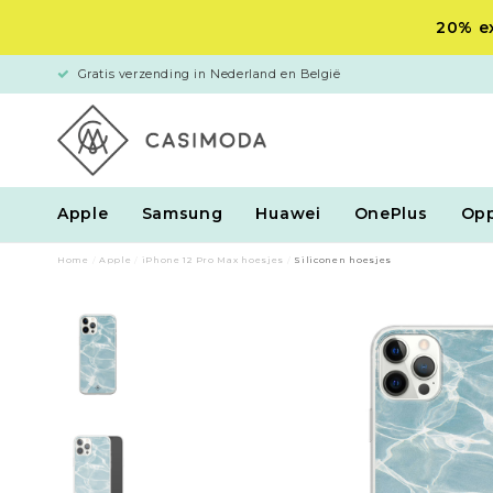
20% ex
Gratis verzending in Nederland en België
Apple
Samsung
Huawei
OnePlus
Op
Home
/
Apple
/
iPhone 12 Pro Max hoesjes
/
Siliconen hoesjes