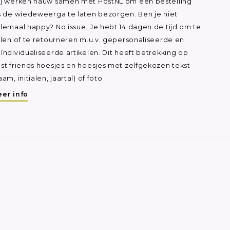
j werken nauw samen met PostNL om een bestelling
s de wiedeweerga te laten bezorgen. Ben je niet
lemaal happy? No issue. Je hebt 14 dagen de tijd om te
ilen of te retourneren m.u.v. gepersonaliseerde en
ïndividualiseerde artikelen. Dit heeft betrekking op
st friends hoesjes en hoesjes met zelfgekozen tekst
aam, initialen, jaartal) of foto.
er info