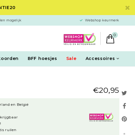
ANTIE20
len mogelijk
Webshop keurmerk
0
koorden
BFF hoesjes
Sale
Accessoires
€20,95
rland en België
rkrijgbaar
!
is ruilen