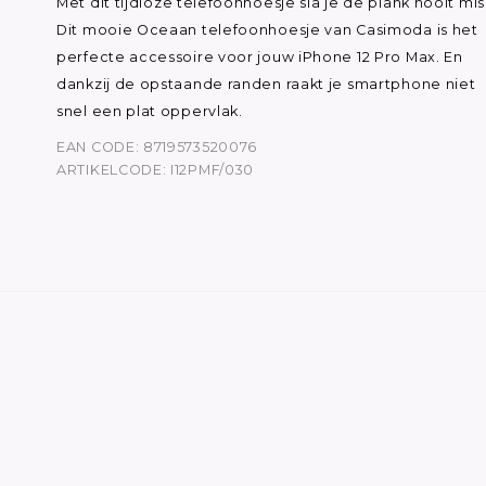
Met dit tijdloze telefoonhoesje sla je de plank nooit mis
Dit mooie Oceaan telefoonhoesje van Casimoda is het
perfecte accessoire voor jouw iPhone 12 Pro Max. En
dankzij de opstaande randen raakt je smartphone niet
snel een plat oppervlak.
EAN CODE: 8719573520076
ARTIKELCODE: I12PMF/030