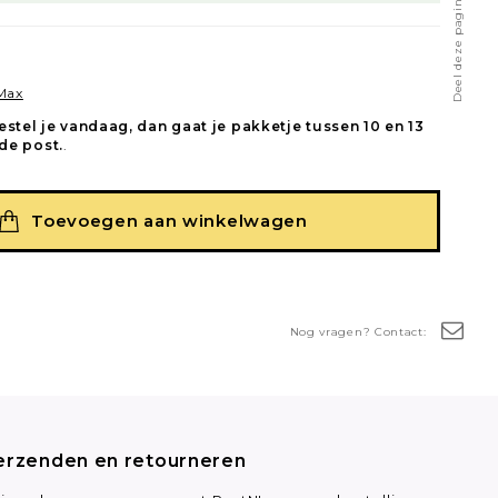
Deel deze pagina
 Max
estel je vandaag, dan gaat je pakketje tussen 10 en 13
de post.
.
Toevoegen aan winkelwagen
Nog vragen? Contact:
erzenden en retourneren