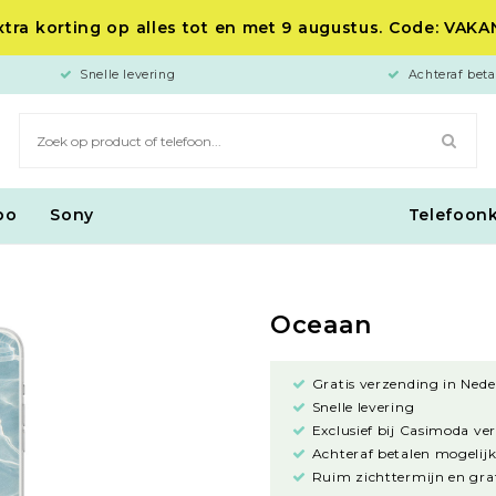
tra korting op alles tot en met 9 augustus. Code: VAK
Snelle levering
Achteraf beta
po
Sony
Telefoon
Oceaan
Gratis verzending in Nede
Snelle levering
Exclusief bij Casimoda ve
Achteraf betalen mogelijk
Ruim zichttermijn en grat