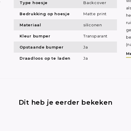
.
Wi
Type hoesje
Backcover
al
Bedrukking op hoesje
Matte print
he
ru
Materiaal
siliconen
ge
Kleur bumper
Transparant
be
(n
Opstaande bumper
Ja
Me
Draadloos op te laden
Ja
Dit heb je eerder bekeken