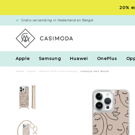
20% ex
Gratis verzending in Nederland en België
Apple
Samsung
Huawei
OnePlus
Op
Home
/
Apple
/
iPhone 13 Pro Max hoesjes
/
Hoesjes met koord