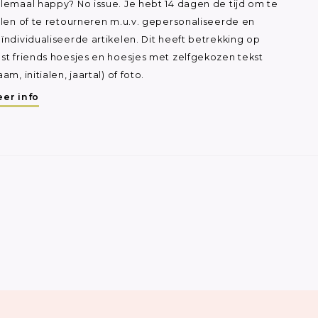
lemaal happy? No issue. Je hebt 14 dagen de tijd om te
ilen of te retourneren m.u.v. gepersonaliseerde en
ïndividualiseerde artikelen. Dit heeft betrekking op
st friends hoesjes en hoesjes met zelfgekozen tekst
aam, initialen, jaartal) of foto.
er info