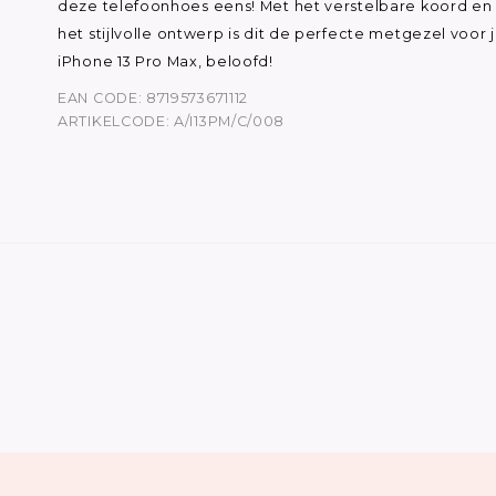
deze telefoonhoes eens! Met het verstelbare koord en
het stijlvolle ontwerp is dit de perfecte metgezel voor 
iPhone 13 Pro Max, beloofd!
EAN CODE: 8719573671112
ARTIKELCODE: A/I13PM/C/008