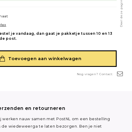
Deel deze pagina
naat
 Max
estel je vandaag, dan gaat je pakketje tussen 10 en 13
de post.
Toevoegen aan winkelwagen
Nog vragen? Contact:
erzenden en retourneren
j werken nauw samen met PostNL om een bestelling
s de wiedeweerga te laten bezorgen. Ben je niet