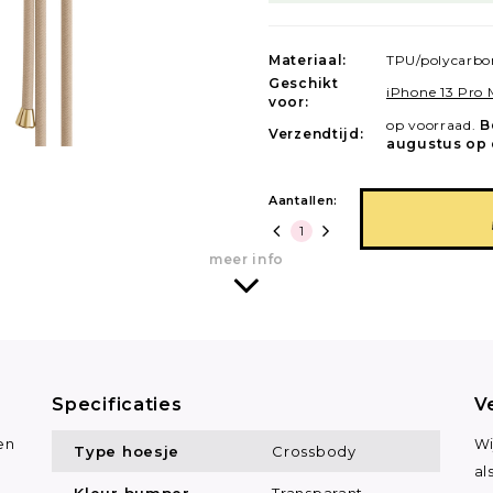
Materiaal:
TPU/polycarbo
Geschikt
iPhone 13 Pro
voor:
op voorraad.
B
Verzendtijd:
augustus op 
Aantallen:
meer info
Specificaties
V
en
Wi
Type hoesje
Crossbody
al
Kleur bumper
Transparant