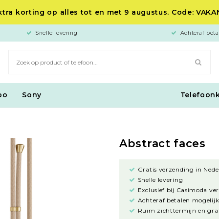
tra korting op alles tot en met 9 augustus. Code: VAK
Snelle levering
Achteraf beta
po
Sony
Telefoon
Abstract faces
Gratis verzending in Nede
Snelle levering
Exclusief bij Casimoda ve
Achteraf betalen mogelijk
Ruim zichttermijn en grat