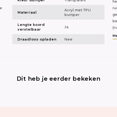
he
je
ru
Acryl met TPU
Materiaal
bumper
ge
be
Lengte koord
Ja
(n
verstelbaar
Me
Draadloos opladen
Nee
Dit heb je eerder bekeken