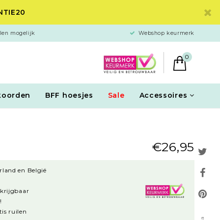
ANTIE20
len mogelijk
Webshop keurmerk
0
koorden
BFF hoesjes
Sale
Accessoires
€26,95
rland en België
rkrijgbaar
!
is ruilen