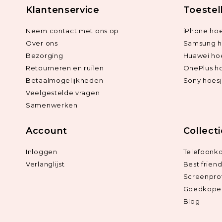
Klantenservice
Toestel
Neem contact met ons op
iPhone hoe
Over ons
Samsung h
Bezorging
Huawei ho
Retourneren en ruilen
OnePlus h
Betaalmogelijkheden
Sony hoes
Veelgestelde vragen
Samenwerken
Account
Collect
Inloggen
Telefoonk
Verlanglijst
Best frien
Screenpro
Goedkope 
Blog