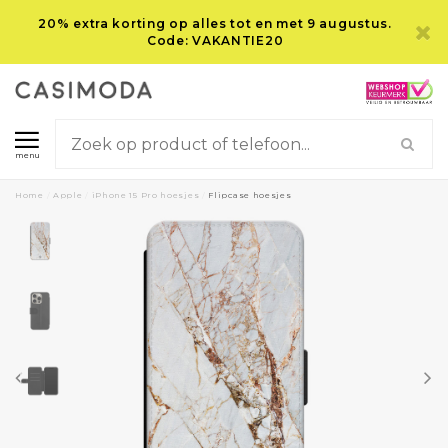
20% extra korting op alles tot en met 9 augustus.
Code: VAKANTIE20
menu
Home
/
Apple
/
iPhone 15 Pro hoesjes
/
Flipcase hoesjes