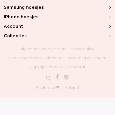
Samsung hoesjes
iPhone hoesjes
Account
Collecties
Algemene voorwaarden
Privacy Policy
Cookie statement
Sitemap
Herroeping aanvragen
Copyright © 2026 Casimoda.nl
Made with
in Holland