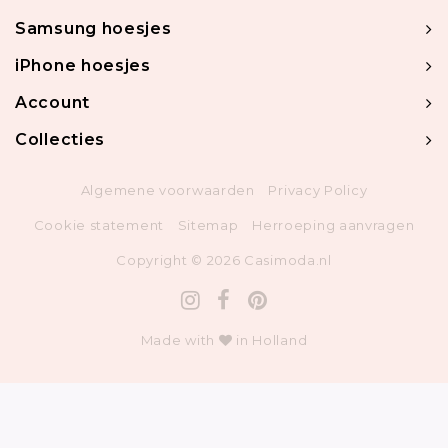
Samsung hoesjes
iPhone hoesjes
Account
Collecties
Algemene voorwaarden
Privacy Policy
Cookie statement
Sitemap
Herroeping aanvragen
Copyright © 2026 Casimoda.nl
Made with
in Holland