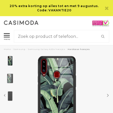
20% extra korting op alles tot en met 9 augustus.
Code: VAKANTIE20
menu
Home
/
Samsung
/
Samsung Galaxy A20s hoesjes
/
Hardcase hoesjes