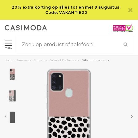
20% extra korting op alles tot en met 9 augustus.
Code: VAKANTIE20
menu
Home
/
Samsung
/
Samsung Galaxy A21s hoesjes
/
Siliconen hoesjes