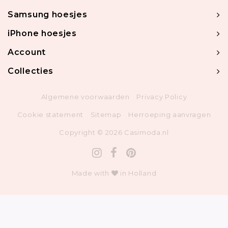
Samsung hoesjes
iPhone hoesjes
Account
Collecties
Algemene voorwaarden
Privacy Policy
Cookie statement
Sitemap
Herroeping aanvragen
Copyright © 2026 Casimoda.nl
Made with
in Holland