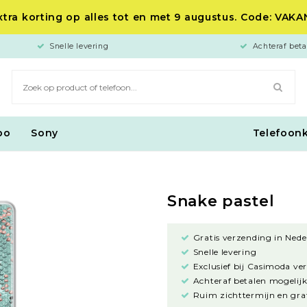
tra korting op alles tot en met 9 augustus. Code: VAK
Snelle levering
Achteraf beta
po
Sony
Telefoon
Snake pastel
Gratis verzending in Nede
Snelle levering
Exclusief bij Casimoda ve
Achteraf betalen mogelijk
Ruim zichttermijn en grat