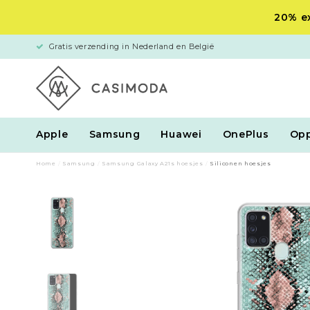
20% ex
Gratis verzending in Nederland en België
Apple
Samsung
Huawei
OnePlus
Op
Home
/
Samsung
/
Samsung Galaxy A21s hoesjes
/
Siliconen hoesjes