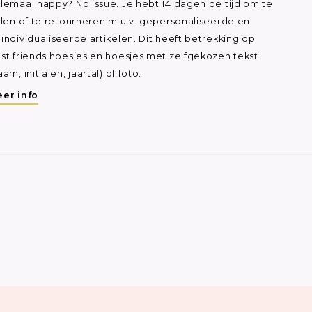
lemaal happy? No issue. Je hebt 14 dagen de tijd om te
ilen of te retourneren m.u.v. gepersonaliseerde en
ïndividualiseerde artikelen. Dit heeft betrekking op
st friends hoesjes en hoesjes met zelfgekozen tekst
aam, initialen, jaartal) of foto.
er info