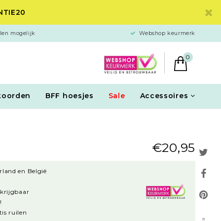
ANTIE20
len mogelijk
Webshop keurmerk
0
koorden
BFF hoesjes
Sale
Accessoires
€20,95
rland en België
rkrijgbaar
!
is ruilen