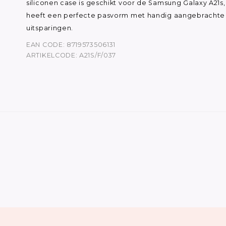
siliconen case is geschikt voor de Samsung Galaxy A21s,
heeft een perfecte pasvorm met handig aangebrachte
uitsparingen.
EAN CODE: 8719573506131
ARTIKELCODE: A21S/F/037