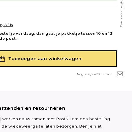
Deel deze pagina
y A21s
estel je vandaag, dan gaat je pakketje tussen 10 en 13
de post.
.
Toevoegen aan winkelwagen
Nog vragen? Contact:
erzenden en retourneren
j werken nauw samen met PostNL om een bestelling
s de wiedeweerga te laten bezorgen. Ben je niet