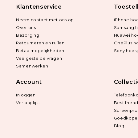
Klantenservice
Toestel
Neem contact met ons op
iPhone hoe
Over ons
Samsung h
Bezorging
Huawei ho
Retourneren en ruilen
OnePlus h
Betaalmogelijkheden
Sony hoes
Veelgestelde vragen
Samenwerken
Account
Collect
Inloggen
Telefoonk
Verlanglijst
Best frien
Screenpro
Goedkope 
Blog