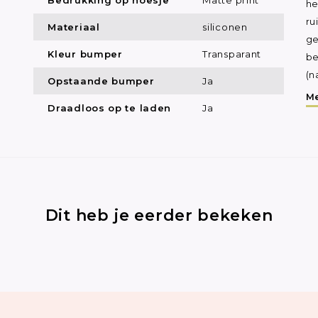
he
ru
Materiaal
siliconen
ge
Kleur bumper
Transparant
be
(n
Opstaande bumper
Ja
Me
Draadloos op te laden
Ja
Dit heb je eerder bekeken