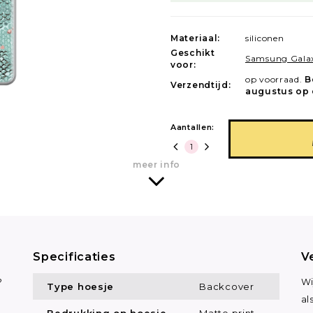
Materiaal:
siliconen
Geschikt
Samsung Galax
voor:
op voorraad.
B
Verzendtijd:
augustus op 
Aantallen:
meer info
Specificaties
V
?
Wi
Type hoesje
Backcover
al
Bedrukking op hoesje
Matte print