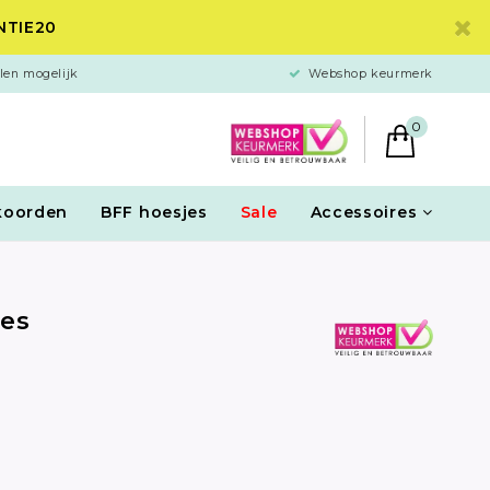
ANTIE20
len mogelijk
Webshop keurmerk
0
koorden
BFF hoesjes
Sale
Accessoires
jes