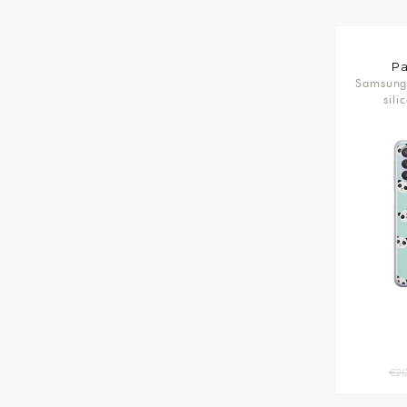
Pa
Samsung
sili
€20