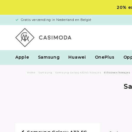
20% ex
Gratis verzending in Nederland en België
Apple
Samsung
Huawei
OnePlus
Op
Home
/
Samsung
/
Samsung Galaxy A32 5G hoesjes
/
Siliconen hoesjes
Sa