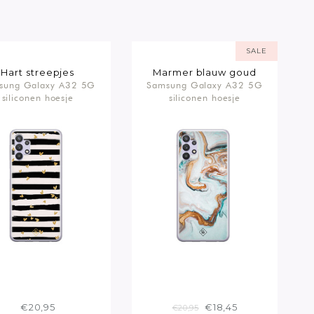
SALE
Hart streepjes
Marmer blauw goud
sung Galaxy A32 5G
Samsung Galaxy A32 5G
siliconen hoesje
siliconen hoesje
€20,95
€18,45
€20,95