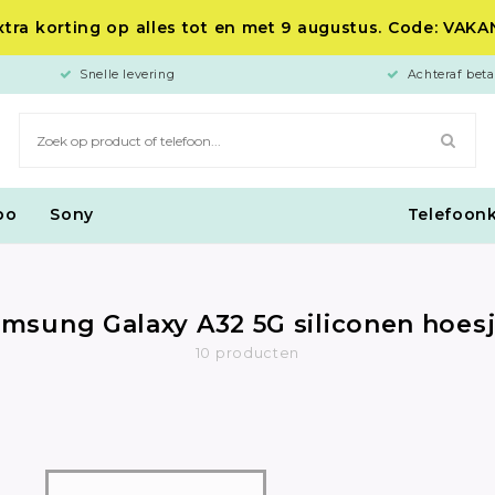
tra korting op alles tot en met 9 augustus. Code: VAK
Snelle levering
Achteraf beta
po
Sony
Telefoon
msung Galaxy A32 5G siliconen hoes
10 producten