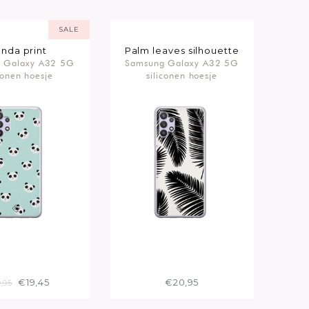
SALE
nda print
Palm leaves silhouette
 Galaxy A32 5G
Samsung Galaxy A32 5G
conen hoesje
siliconen hoesje
€19,45
€20,95
,95