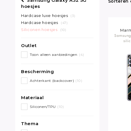
Samsung Galaxy A32 5G
Sorteren 
hoesjes
Hardcase luxe hoesjes
(3)
Hardcase hoesjes
(47)
Siliconen hoesjes
(10)
Marm
Samsung
sili
Outlet
Toon alleen aanbiedingen
(4)
Bescherming
Achterkant (backcover)
(10)
Materiaal
Siliconen/TPU
(10)
Thema