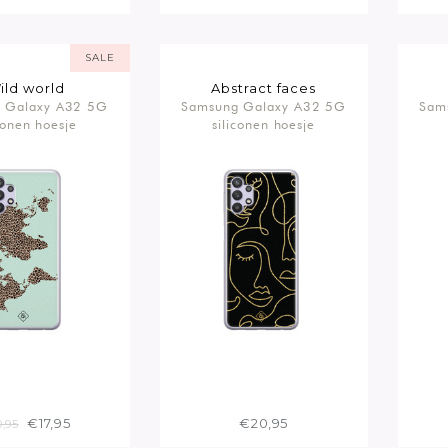
SALE
ild world
Abstract faces
 Galaxy A32 5G
Samsung Galaxy A32 5G
Sam
conen hoesje
siliconen hoesje
€17,95
€20,95
,95