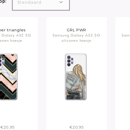
op:
Standaard
er triangles
GRL PWR
 Galaxy A32 5G
Samsung Galaxy A32 5G
Sam
conen hoesje
siliconen hoesje
€20,95
€20,95