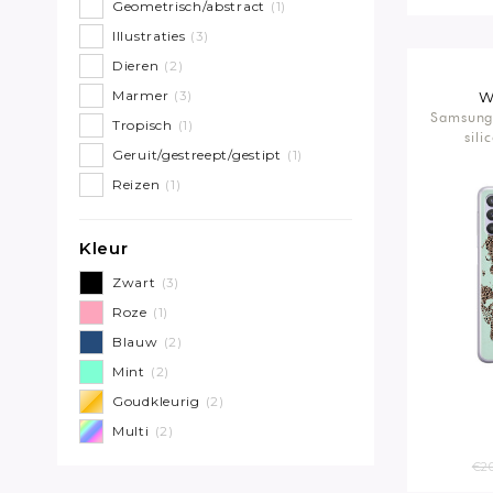
Geometrisch/abstract
(1)
Illustraties
(3)
Dieren
(2)
Marmer
(3)
W
Samsung
Tropisch
(1)
sili
Geruit/gestreept/gestipt
(1)
Reizen
(1)
Kleur
Zwart
(3)
Roze
(1)
Blauw
(2)
Mint
(2)
Goudkleurig
(2)
Multi
(2)
€20