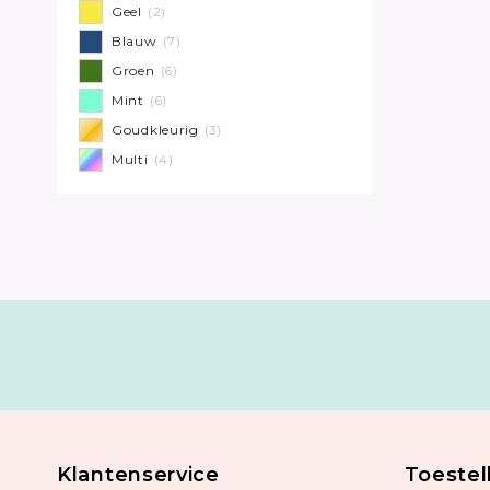
Geel
(2)
Blauw
(7)
Groen
(6)
Mint
(6)
Goudkleurig
(3)
Multi
(4)
Klantenservice
Toestel