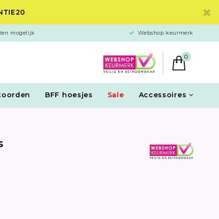
ANTIE20
len mogelijk
Webshop keurmerk
0
koorden
BFF hoesjes
Sale
Accessoires
s