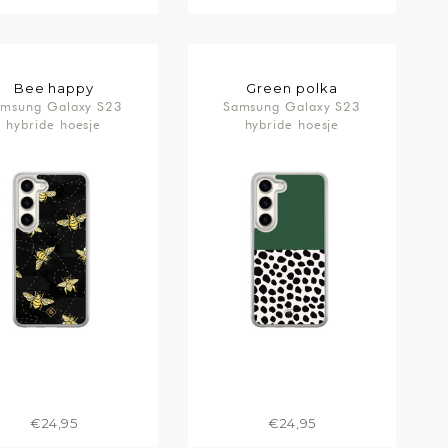
Bee happy
Green polka
msung Galaxy S23
Samsung Galaxy S23
hybride hoesje
hybride hoesje
€24,95
€24,95