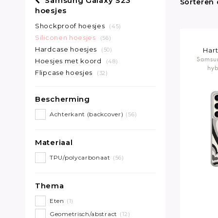
Samsung Galaxy S23
Sorteren 
hoesjes
Shockproof hoesjes
(45)
Siliconen hoesjes
(56)
Hardcase hoesjes
(50)
Hart
Samsu
Hoesjes met koord
(48)
hyb
Flipcase hoesjes
(32)
Bescherming
Achterkant (backcover)
(56)
Materiaal
TPU/polycarbonaat
(56)
Thema
Eten
(1)
Geometrisch/abstract
(12)