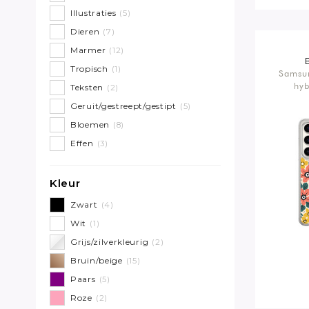
Illustraties
(5)
Dieren
(7)
Marmer
(12)
Tropisch
(1)
Samsu
hyb
Teksten
(2)
Geruit/gestreept/gestipt
(5)
Bloemen
(8)
Effen
(3)
Kleur
Zwart
(4)
Wit
(1)
Grijs/zilverkleurig
(2)
Bruin/beige
(15)
Paars
(5)
Roze
(2)