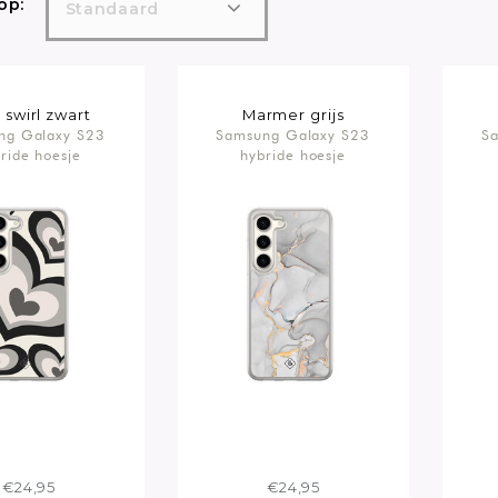
op:
Standaard
 swirl zwart
Marmer grijs
ng Galaxy S23
Samsung Galaxy S23
Sa
ride hoesje
hybride hoesje
€24,95
€24,95