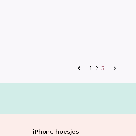
1
2
3
iPhone hoesjes