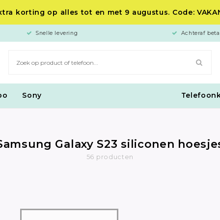
tra korting op alles tot en met 9 augustus. Code: VAK
Snelle levering
Achteraf beta
po
Sony
Telefoon
Samsung Galaxy S23 siliconen hoesje
56 producten