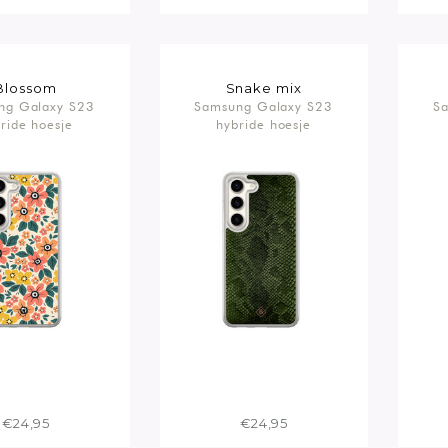
Blossom
Snake mix
ng Galaxy S23
Samsung Galaxy S23
Sa
ride hoesje
hybride hoesje
€24,95
€24,95