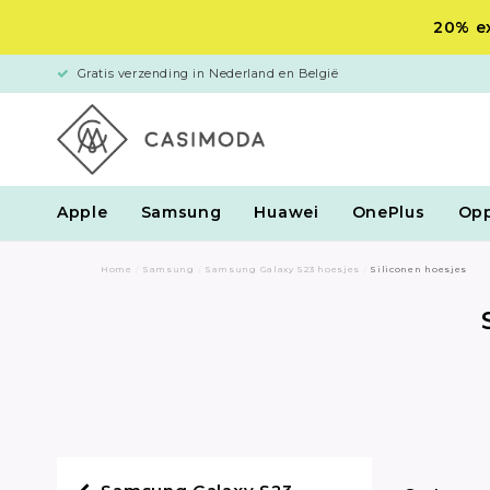
20% ex
Gratis verzending in Nederland en België
Apple
Samsung
Huawei
OnePlus
Op
Home
/
Samsung
/
Samsung Galaxy S23 hoesjes
/
Siliconen hoesjes