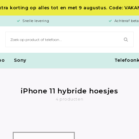
tra korting op alles tot en met 9 augustus. Code: VAK
Snelle levering
Achteraf beta
po
Sony
Telefoon
iPhone 11 hybride hoesjes
4 producten