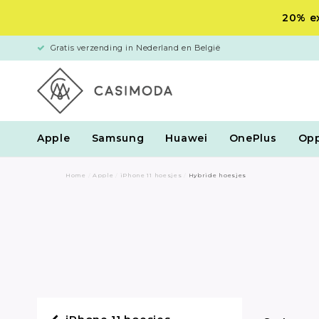
20% ex
Gratis verzending in Nederland en België
Apple
Samsung
Huawei
OnePlus
Op
Home
/
Apple
/
iPhone 11 hoesjes
/
Hybride hoesjes