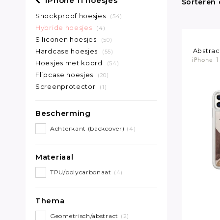
iPhone 11 hoesjes
Sorteren 
Shockproof hoesjes
(54)
Hybride hoesjes
(4)
Siliconen hoesjes
(50)
Abstrac
Hardcase hoesjes
(55)
iPhone 1
Hoesjes met koord
(54)
Flipcase hoesjes
(20)
Screenprotector
(1)
Bescherming
Achterkant (backcover)
(4)
Materiaal
TPU/polycarbonaat
(4)
Thema
Geometrisch/abstract
(2)