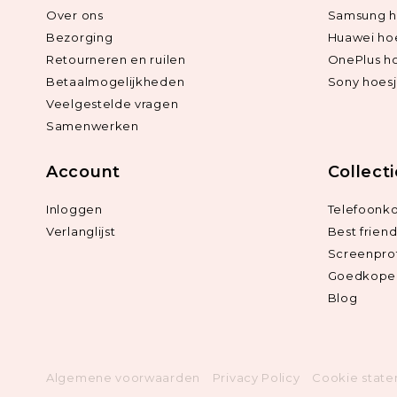
Over ons
Samsung h
Bezorging
Huawei ho
Retourneren en ruilen
OnePlus h
Betaalmogelijkheden
Sony hoes
Veelgestelde vragen
Samenwerken
Account
Collect
Inloggen
Telefoonk
Verlanglijst
Best frien
Screenpro
Goedkope 
Blog
Algemene voorwaarden
Privacy Policy
Cookie stat