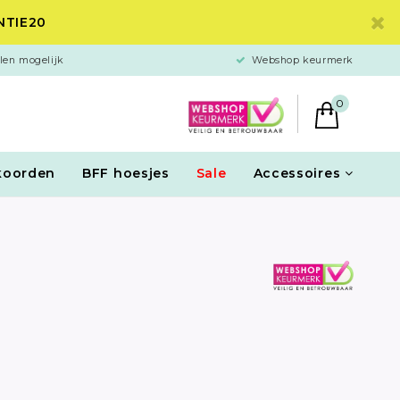
ANTIE20
len mogelijk
Webshop keurmerk
0
koorden
BFF hoesjes
Sale
Accessoires