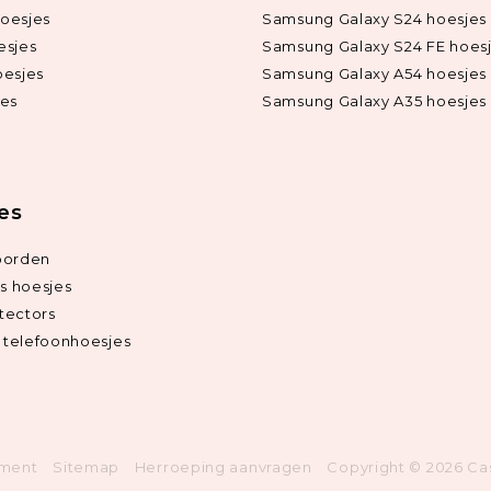
oesjes
Samsung Galaxy S24 hoesjes
esjes
Samsung Galaxy S24 FE hoes
oesjes
Samsung Galaxy A54 hoesjes
jes
Samsung Galaxy A35 hoesjes
ies
oorden
ds hoesjes
tectors
telefoonhoesjes
ement
Sitemap
Herroeping aanvragen
Copyright © 2026 Ca