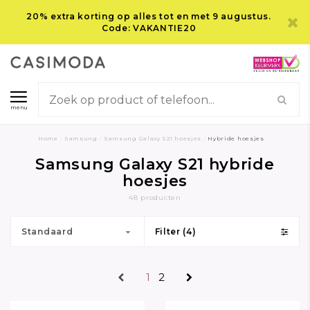
20% extra korting op alles tot en met 9 augustus.
Code: VAKANTIE20
menu
Home
/
Samsung
/
Samsung Galaxy S21 hoesjes
/
Hybride hoesjes
Samsung Galaxy S21 hybride
hoesjes
48 producten
Standaard
Filter (4)
1
2