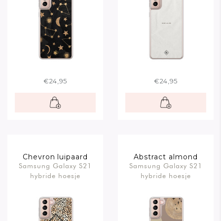
€24,95
€24,95
Chevron luipaard
Abstract almond
Samsung Galaxy S21
Samsung Galaxy S21
hybride hoesje
hybride hoesje